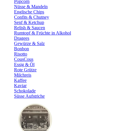
Popcorn
Nüsse & Mandeln
Englische Chips
Confits & Chutney
Senf & Ketchup
Relish & Saucen
Rumtopf & Früchte in Alkohol
Dragees
Gewürze & Salz
Bonbon
Risotto
CousCous
Essig & Öl
Rote Grütze
Milchreis
Kaffee
Kaviar
Schokolade
Süsse Aufstriche