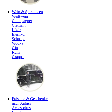
Wein & Spirituosen
Weißwein
Champagner
Crémant
Likör
Eierlikör
Schnaps
Wodka
Gin
Rum
Grappa
Präsente & Geschenke
nach Anlass
Accessoires