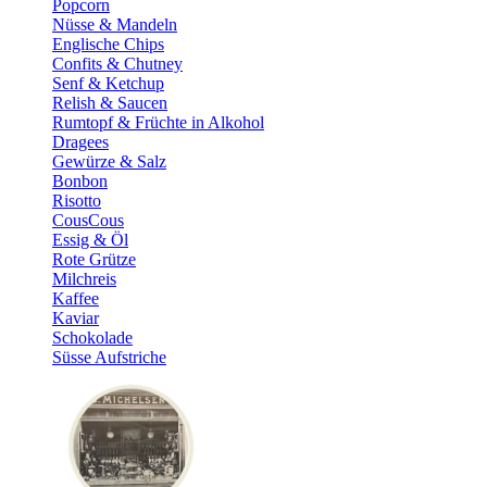
Popcorn
Nüsse & Mandeln
Englische Chips
Confits & Chutney
Senf & Ketchup
Relish & Saucen
Rumtopf & Früchte in Alkohol
Dragees
Gewürze & Salz
Bonbon
Risotto
CousCous
Essig & Öl
Rote Grütze
Milchreis
Kaffee
Kaviar
Schokolade
Süsse Aufstriche