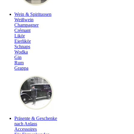
Wein & Spirituosen
Weißwein
Champagner
Crémant
Likör
Eierlikör
Schnaps
Wodka
Gin
Rum
Grappa
Präsente & Geschenke
nach Anlass
Accessoires