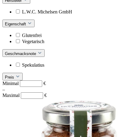
Hersteller
L.W.C. Michelsen GmbH
Eigenschaft
Glutenfrei
Vegetarisch
Geschmacksnote
Spekulatius
Preis
Minimal
€
–
Maximal
€