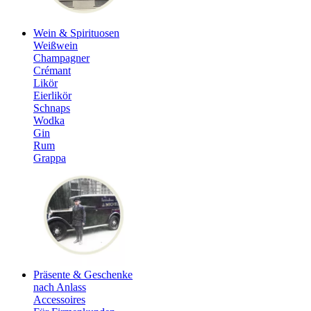
Wein & Spirituosen
Weißwein
Champagner
Crémant
Likör
Eierlikör
Schnaps
Wodka
Gin
Rum
Grappa
Präsente & Geschenke
nach Anlass
Accessoires