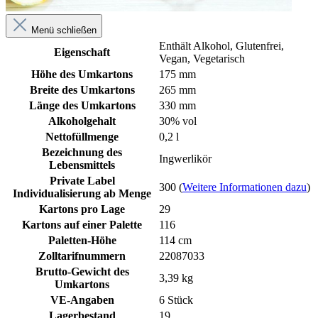
Menü schließen
Enthält Alkohol
, Glutenfrei
,
Eigenschaft
Vegan
, Vegetarisch
Höhe des Umkartons
175 mm
Breite des Umkartons
265 mm
Länge des Umkartons
330 mm
Alkoholgehalt
30% vol
Nettofüllmenge
0,2 l
Bezeichnung des
Ingwerlikör
Lebensmittels
Private Label
300 (
Weitere Informationen dazu
)
Individualisierung ab Menge
Kartons pro Lage
29
Kartons auf einer Palette
116
Paletten-Höhe
114 cm
Zolltarifnummern
22087033
Brutto-Gewicht des
3,39 kg
Umkartons
VE-Angaben
6 Stück
Lagerbestand
19