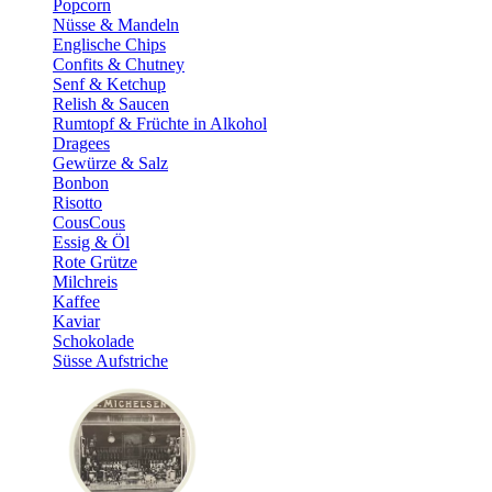
Popcorn
Nüsse & Mandeln
Englische Chips
Confits & Chutney
Senf & Ketchup
Relish & Saucen
Rumtopf & Früchte in Alkohol
Dragees
Gewürze & Salz
Bonbon
Risotto
CousCous
Essig & Öl
Rote Grütze
Milchreis
Kaffee
Kaviar
Schokolade
Süsse Aufstriche